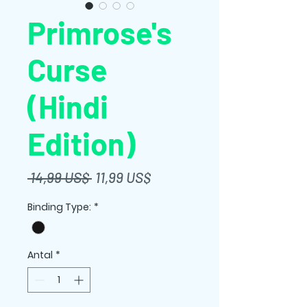
Primrose's
Curse
(Hindi
Edition)
Ordinarie
Reapris
 14,99 US$ 
11,99 US$
pris
Binding Type:
*
Antal
*